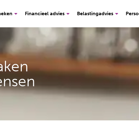
heken
Financieel advies
Belastingadvies
Perso
aken
ensen