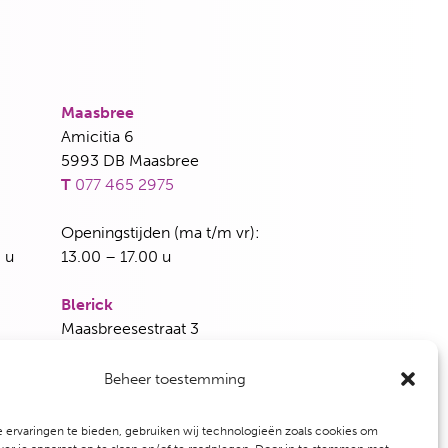
Maasbree
Amicitia 6
5993 DB Maasbree
T
077 465 2975
Openingstijden (ma t/m vr):
 u
13.00 – 17.00 u
Blerick
Maasbreesestraat 3
5921 EH Venlo
T
077 382 5339
Beheer toestemming
dag en
Openingstijden (woensdag en vrijdag):
 ervaringen te bieden, gebruiken wij technologieën zoals cookies om