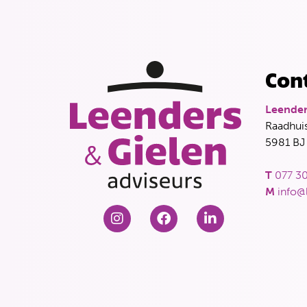
Con
Leender
Raadhuis
5981 BJ
T
077 30
M
info@