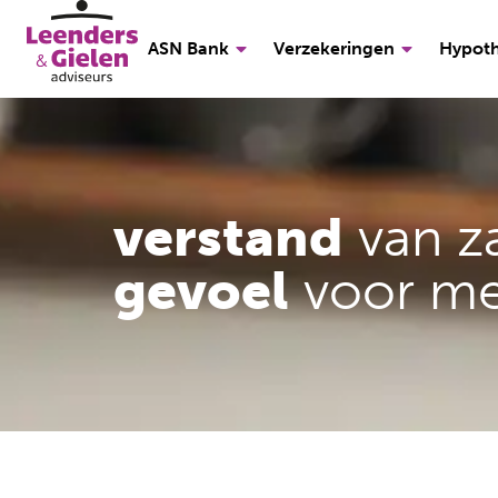
ASN Bank
Verzekeringen
Hypot
verstand
van z
gevoel
voor m