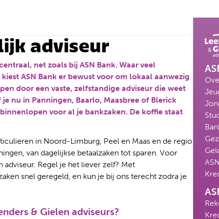
ijk adviseur
 centraal, net zoals bij ASN Bank. Waar veel
ASN
 kiest ASN Bank er bewust voor om lokaal aanwezig
Ove
olpen door een vaste, zelfstandige adviseur die weet
Jeu
f je nu in Panningen, Baarlo, Maasbree of Blerick
Jon
 binnenlopen voor al je bankzaken. De koffie staat
Stu
Ban
Gez
rticulieren in Noord-Limburg, Peel en Maas en de regio
Gel
ngen, van dagelijkse betaalzaken tot sparen. Voor
ASN
en adviseur. Regel je het liever zelf? Met
Kre
ken snel geregeld, en kun je bij ons terecht zodra je
AS
Rek
nders & Gielen adviseurs?
Kre