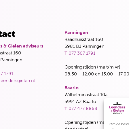
Panningen
tact
Raadhuisstraat 160
s & Gielen adviseurs
5981 BJ Panningen
straat 160
T
077 307 1791
 Panningen
Openingstijden (ma t/m vr):
7 1791
08.30 – 12.00 en 13.00 – 17.00
leendersgielen.nl
Baarlo
Wilhelminastraat 10a
5991 AZ Baarlo
T
077 477 8868
Openingstijden (maandag, dins
Om de beste