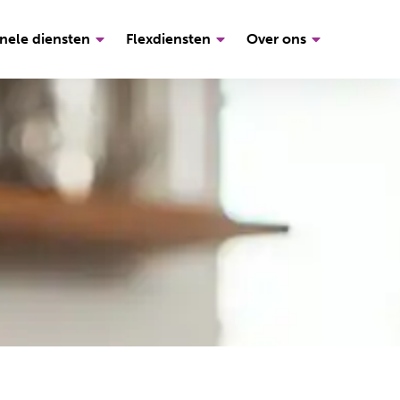
nele diensten
Flexdiensten
Over ons