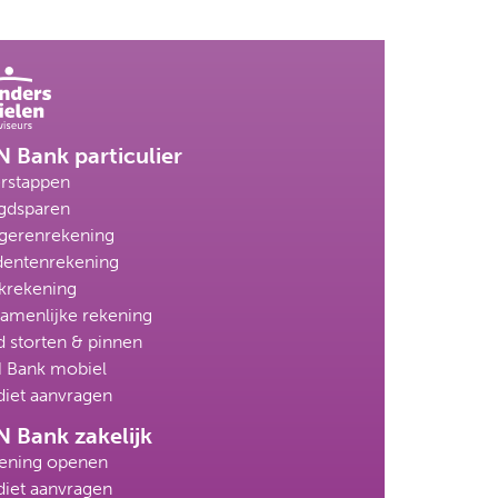
 Bank particulier
rstappen
gdsparen
gerenrekening
dentenrekening
krekening
amenlijke rekening
d storten & pinnen
 Bank mobiel
diet aanvragen
N Bank zakelijk
ening openen
diet aanvragen