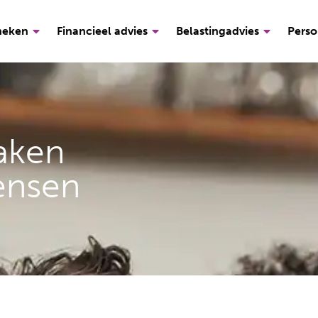
heken
Financieel advies
Belastingadvies
Perso
aken
ensen