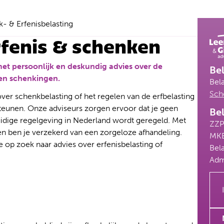
- & Erfenisbelasting
rfenis & schenken
 met persoonlijk en deskundig advies over de
Bel
 en schenkingen.
Bela
Sch
ver schenkbelasting of het regelen van de erfbelasting
rsteunen. Onze adviseurs zorgen ervoor dat je geen
Bel
huidige regelgeving in Nederland wordt geregeld. Met
ZZ
n ben je verzekerd van een zorgeloze afhandeling.
MK
op zoek naar advies over erfenisbelasting of
Bela
Adm