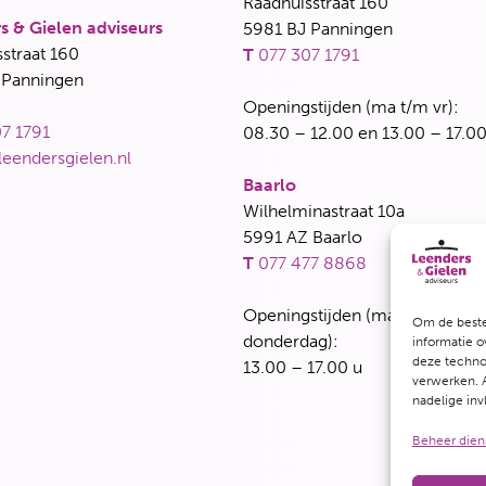
Raadhuisstraat 160
s & Gielen adviseurs
5981 BJ Panningen
straat 160
T
077 307 1791
 Panningen
Openingstijden (ma t/m vr):
7 1791
08.30 – 12.00 en 13.00 – 17.00
leendersgielen.nl
Baarlo
Wilhelminastraat 10a
5991 AZ Baarlo
T
077 477 8868
Openingstijden (maandag, dins
Om de beste
donderdag):
informatie o
deze technol
13.00 – 17.00 u
verwerken. A
nadelige in
Beheer dien