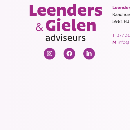
Leender
Raadhuis
5981 BJ
T
077 30
M
info@