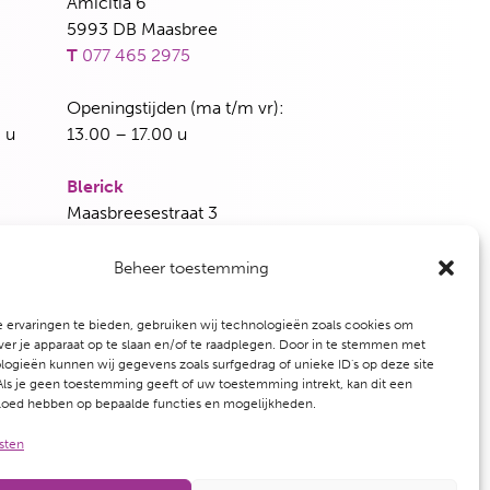
Amicitia 6
5993 DB Maasbree
T
077 465 2975
Openingstijden (ma t/m vr):
 u
13.00 – 17.00 u
Blerick
Maasbreesestraat 3
5921 EH Venlo
T
077 382 5339
Beheer toestemming
dag en
Openingstijden (woensdag en vrijdag):
 ervaringen te bieden, gebruiken wij technologieën zoals cookies om
13.00 – 17.00 u
ver je apparaat op te slaan en/of te raadplegen. Door in te stemmen met
ogieën kunnen wij gegevens zoals surfgedrag of unieke ID's op deze site
ls je geen toestemming geeft of uw toestemming intrekt, kan dit een
vloed hebben op bepaalde functies en mogelijkheden.
sten