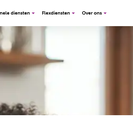
nele diensten
Flexdiensten
Over ons