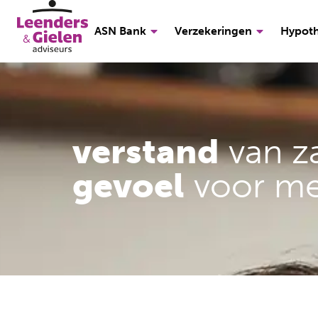
ASN Bank
Verzekeringen
Hypot
verstand
van z
gevoel
voor m