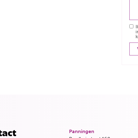
I
i
k
Panningen
tact