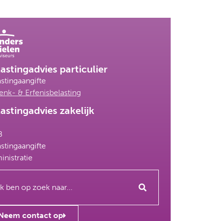
astingadvies particulier
stingaangifte
enk- & Erfenisbelasting
astingadvies zakelijk
P
B
stingaangifte
inistratie
Neem contact op