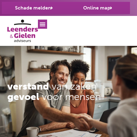
Schade melden
Online map
verstand
van zaken
gevoel
voor mensen