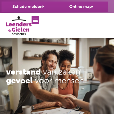
Schade melden
Online map
verstand
van zaken
gevoel
voor mensen