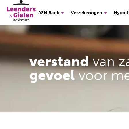
ASN Bank
Verzekeringen
Hypot
verstand
van z
gevoel
voor m