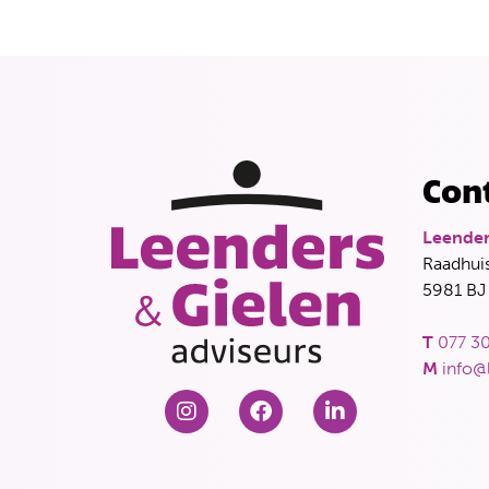
Con
Leender
Raadhuis
5981 BJ
T
077 30
M
info@