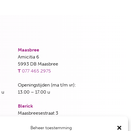
Maasbree
Amicitia 6
5993 DB Maasbree
T
077 465 2975
Openingstijden (ma t/m vr):
 u
13.00 – 17.00 u
Blerick
Maasbreesestraat 3
5921 EH Venlo
T
077 382 5339
Beheer toestemming