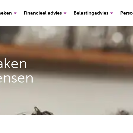
heken
Financieel advies
Belastingadvies
Perso
aken
ensen