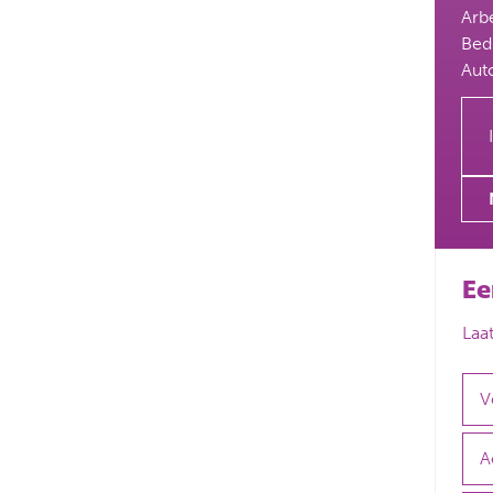
Arb
Bedr
Aut
Ee
Laa