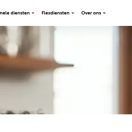
nele diensten
Flexdiensten
Over ons