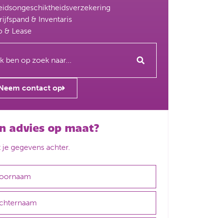
eidsongeschiktheidsverzekering
ijfspand & Inventaris
o & Lease
Neem contact op
n advies op maat?
t je gegevens achter.