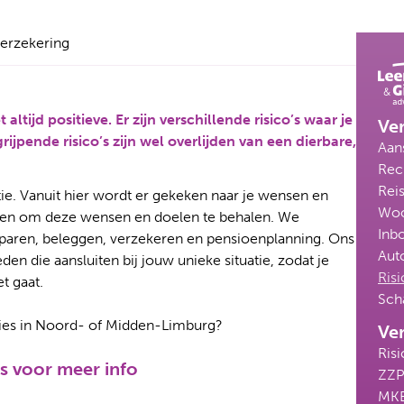
verzekering
altijd positieve. Er zijn verschillende risico’s waar je
Ver
ijpende risico’s zijn wel overlijden van een dierbare,
Aan
Rec
Rei
atie. Vanuit hier wordt er gekeken naar je wensen en
Woo
den om deze wensen en doelen te behalen. We
Inb
s sparen, beleggen, verzekeren en pensioenplanning. Ons
Aut
n die aansluiten bij jouw unieke situatie, zodat je
Ris
t gaat.
Sch
dvies in Noord- of Midden-Limburg?
Ver
Ris
s voor meer info
ZZ
MK