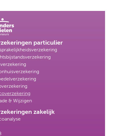
zekeringen particulier
sprakelijkheidsverzekering
htsbijstandsverzekering
sverzekering
nhuisverzekering
oedelverzekering
overzekering
icoverzekering
ade & Wijzigen
zekeringen zakelijk
icoanalyse
P
B