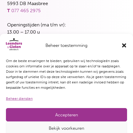
5993 DB Maasbree
T
077 465 2975
Openingstijden (ma t/m vr):
13.00 – 17.00 u
Beheer toestemming
Blerick
Maasbreesestraat 3
5921 EH Venlo
Om de beste ervaringen te bieden, gebruiken wij technologieën zoals
cookies om informatie over je apparaat op te slaan en/of te raadplegen.
T
077 382 5339
Door in te stemmen met deze technologieën kunnen wij gegevens zoals
surfgedrag of unieke ID's op deze site verwerken. Als je geen toestemming
Openingstijden (woensdag en vrijdag):
geeft of uw toestemming intrekt, kan dit een nadelige invloed hebben op
bepaalde functies en mogelijkheden.
13.00 – 17.00 u
Beheer diensten
Accepteren
© Copyright 2026 Leenders & Gielen adviseurs
Bekijk voorkeuren
Website door Crispy