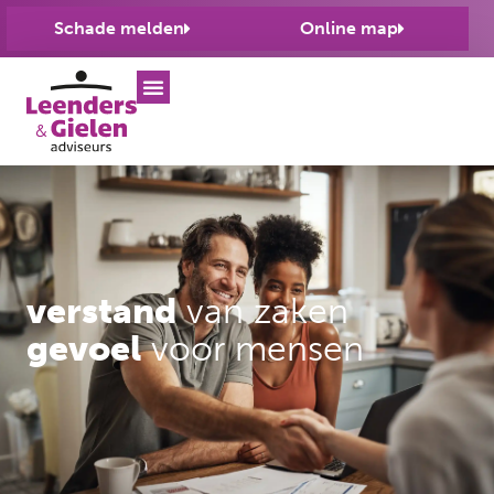
Schade melden
Online map
verstand
van zaken
gevoel
voor mensen