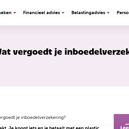
heken
Financieel advies
Belastingadvies
Perso
Wat vergoedt je inboedelverze
ergoedt je inboedelverzekering?
kt. Je koopt iets en je betaalt met een plastic