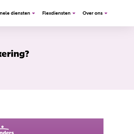
nele diensten
Flexdiensten
Over ons
kering?