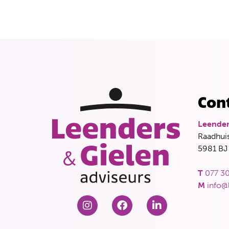
Con
Leender
Raadhuis
5981 BJ
T
077 30
M
info@