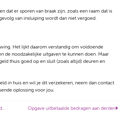
 dat er sporen van braak zijn, zoals een raam dat is
s gevolg van insluiping wordt dan niet vergoed.
ing. Het lijkt daarom verstandig om voldoende
en de noodzakelijke uitgaven te kunnen doen. Maar
geld thuis goed op en sluit (zoals altijd) deuren en
d in huis en wil je dit verzekeren, neem dan contact
sende oplossing voor jou.
Om razend van te worden: vandalisme en schade aan je auto
Opgave uitbetaalde bedragen aan derden