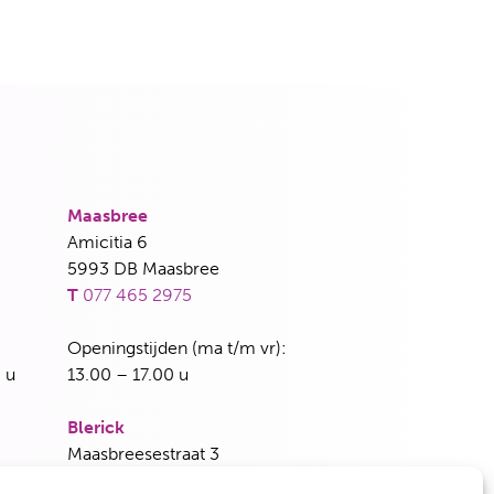
Maasbree
Amicitia 6
5993 DB Maasbree
T
077 465 2975
Openingstijden (ma t/m vr):
 u
13.00 – 17.00 u
Blerick
Maasbreesestraat 3
5921 EH Venlo