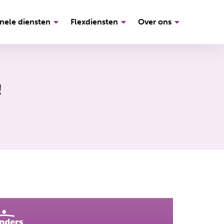
nele diensten
Flexdiensten
Over ons
!