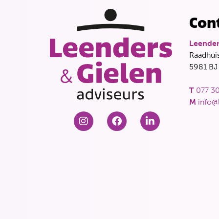
Con
Leender
Raadhuis
5981 BJ
T
077 30
M
info@