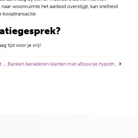
 naar woonruimte het aanbod overstijgt, kan snelheid
e kooptransactie.
tatiegesprek?
 tijd voor je vrij!
Verzekeraars strenger op bellen en appen in het verkeer
Banken benaderen klanten met aflosvrije hypotheken – Wat betekent dit voor jou?