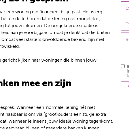
ar een woning die financieel bij je past. Het is erg
et einde te horen dat de lening niet mogelijk is,
ng tot jouw inkomen. De omgekeerde situatie is
heid aan je voorbijgaan omdat je denkt dat die buiten
t, omdat veel starters onvoldoende bekend zijn met
ntwikkeld.
e gericht kijken naar woningen die binnen jouw
I
i
k
nken mee en zijn
gesprek. Wanneer een ‘normale’ lening nét niet
ht haalbaar is om via (groot)ouders een stukje extra
is dat, wanneer je ineens jouw ideale woning tegenkomt,
 de aanvraag bij een of meerdere banken kunnen