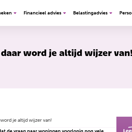
heken
Financieel advies
Belastingadvies
Perso
daar word je altijd wijzer van
word je altijd wijzer van!
dat de vraag naar woningen voorlopig nog vele