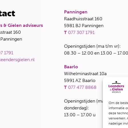
Panningen
tact
Raadhuisstraat 160
s & Gielen adviseurs
5981 BJ Panningen
straat 160
T
077 307 1791
 Panningen
Openingstijden (ma t/m vr):
7 1791
08.30 – 12.00 en 13.00 – 17.00
leendersgielen.nl
Baarlo
Wilhelminastraat 10a
5991 AZ Baarlo
T
077 477 8868
Openingstijden (maandag, dins
Om de beste
donderdag):
informatie o
deze technol
13.00 – 17.00 u
verwerken. A
nadelige in