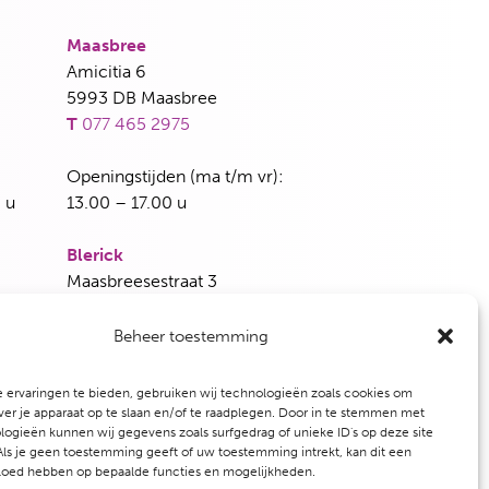
Maasbree
Amicitia 6
5993 DB Maasbree
T
077 465 2975
Openingstijden (ma t/m vr):
 u
13.00 – 17.00 u
Blerick
Maasbreesestraat 3
5921 EH Venlo
T
077 382 5339
Beheer toestemming
dag en
Openingstijden (woensdag en vrijdag):
 ervaringen te bieden, gebruiken wij technologieën zoals cookies om
13.00 – 17.00 u
ver je apparaat op te slaan en/of te raadplegen. Door in te stemmen met
ogieën kunnen wij gegevens zoals surfgedrag of unieke ID's op deze site
ls je geen toestemming geeft of uw toestemming intrekt, kan dit een
vloed hebben op bepaalde functies en mogelijkheden.