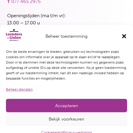
T
077 465 2975
Openingstijden (ma t/m vr):
13.00 – 17.00 u
Beheer toestemming
Blerick
Maasbreesestraat 3
5921 EH Venlo
Om de beste ervaringen te bieden, gebruiken wij technologieën zoals
cookies om informatie over je apparaat op te slaan en/of te raadplegen.
T
077 382 5339
Door in te stemmen met deze technologieën kunnen wij gegevens zoals
surfgedrag of unieke ID's op deze site verwerken. Als je geen toestemming
Openingstijden (woensdag en vrijdag):
geeft of uw toestemming intrekt, kan dit een nadelige invloed hebben op
bepaalde functies en mogelijkheden.
13.00 – 17.00 u
Beheer diensten
Accepteren
© Copyright 2026 Leenders & Gielen adviseurs
Bekijk voorkeuren
Website door Crispy
Privacy-verklaring
Disclaimer
Cookie-policy
Cookiebeleid
Privacy-verklaring