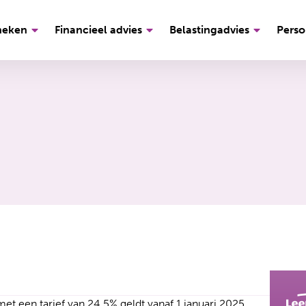
heken
Financieel advies
Belastingadvies
Perso
met een tarief van 24,5% geldt vanaf 1 januari 2025