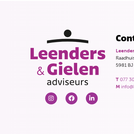
Con
Leender
Raadhuis
5981 BJ
T
077 30
M
info@