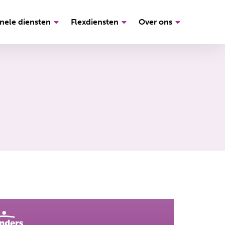
nele diensten
Flexdiensten
Over ons