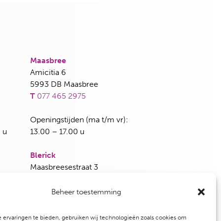
Maasbree
Amicitia 6
5993 DB Maasbree
T
077 465 2975
Openingstijden (ma t/m vr):
 u
13.00 – 17.00 u
Blerick
Maasbreesestraat 3
5921 EH Venlo
T
077 382 5339
Beheer toestemming
dag en
Openingstijden (woensdag en vrijdag):
 ervaringen te bieden, gebruiken wij technologieën zoals cookies om