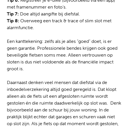
Tip 6:
Registreer je e-bike (bijvoorbeeld via een app)
met framenummer en foto’s.
Tip 7:
Doe altijd aangifte bij diefstal.
Tip 8:
Overweeg een track & trace of slim slot met
alarmfunctie.
Een kanttekening: zelfs als je alles “goed” doet, is er
geen garantie. Professionele bendes krijgen ook goed
beveiligde fietsen soms mee. Alleen vertrouwen op
sloten is dus niet voldoende als de financiële impact
groot is.
Daarnaast denken veel mensen dat diefstal via de
inboedelverzekering altijd goed geregeld is. Dat klopt
alleen als de fiets uit een afgesloten ruimte wordt
gestolen én die ruimte daadwerkelijk op slot was. Denk
bijvoorbeeld aan de schuur bij jouw woning. In de
praktijk blijkt echter dat garages en schuren vaak niet
op slot zijn. Als je fiets op dat moment wordt gestolen,