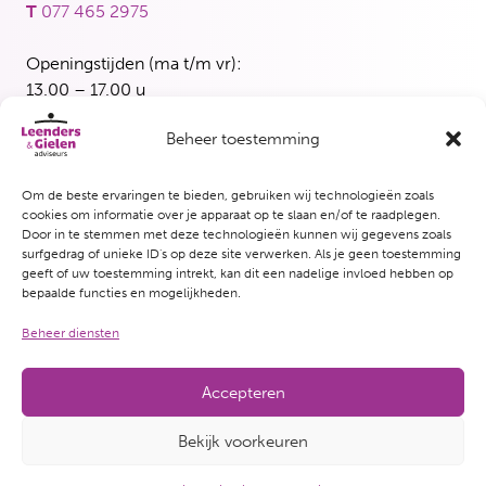
T
077 465 2975
Openingstijden (ma t/m vr):
13.00 – 17.00 u
Beheer toestemming
Blerick
Maasbreesestraat 3
5921 EH Venlo
Om de beste ervaringen te bieden, gebruiken wij technologieën zoals
cookies om informatie over je apparaat op te slaan en/of te raadplegen.
T
077 382 5339
Door in te stemmen met deze technologieën kunnen wij gegevens zoals
surfgedrag of unieke ID's op deze site verwerken. Als je geen toestemming
Openingstijden (woensdag en vrijdag):
geeft of uw toestemming intrekt, kan dit een nadelige invloed hebben op
bepaalde functies en mogelijkheden.
13.00 – 17.00 u
Beheer diensten
Accepteren
© Copyright 2026 Leenders & Gielen adviseurs
Bekijk voorkeuren
Website door Crispy
Privacy-verklaring
Disclaimer
Cookie-policy