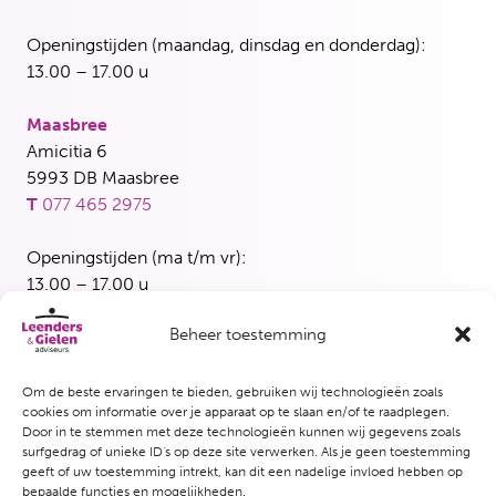
Openingstijden (maandag, dinsdag en donderdag):
13.00 – 17.00 u
Maasbree
Amicitia 6
5993 DB Maasbree
T
077 465 2975
Openingstijden (ma t/m vr):
13.00 – 17.00 u
Beheer toestemming
Blerick
Maasbreesestraat 3
5921 EH Venlo
Om de beste ervaringen te bieden, gebruiken wij technologieën zoals
cookies om informatie over je apparaat op te slaan en/of te raadplegen.
T
077 382 5339
Door in te stemmen met deze technologieën kunnen wij gegevens zoals
surfgedrag of unieke ID's op deze site verwerken. Als je geen toestemming
Openingstijden (woensdag en vrijdag):
geeft of uw toestemming intrekt, kan dit een nadelige invloed hebben op
bepaalde functies en mogelijkheden.