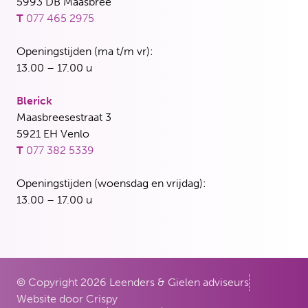
5993 DB Maasbree
T
077 465 2975
Openingstijden (ma t/m vr):
13.00 – 17.00 u
Blerick
Maasbreesestraat 3
5921 EH Venlo
T
077 382 5339
Openingstijden (woensdag en vrijdag):
13.00 – 17.00 u
© Copyright 2026 Leenders & Gielen adviseurs
Website door Crispy