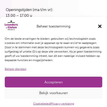
Openingstijden (ma t/m vr):
13.00 – 17.00 u
Beheer toestemming
Blerick
Maasbreesestraat 3
5921 EH Venlo
Om de beste ervaringen te bieden, gebruiken wij technologieën zoals
cookies om informatie over je apparaat op te slaan en/of te raadplegen.
T
077 382 5339
Door in te stemmen met deze technologieën kunnen wij gegevens zoals
surfgedrag of unieke ID's op deze site verwerken. Als je geen toestemming
Openingstijden (woensdag en vrijdag):
geeft of uw toestemming intrekt, kan dit een nadelige invloed hebben op
bepaalde functies en mogelijkheden.
13.00 – 17.00 u
Beheer diensten
Accepteren
© Copyright 2026 Leenders & Gielen adviseurs
Bekijk voorkeuren
Website door Crispy
Privacy-verklaring
Disclaimer
Cookie-policy
Cookiebeleid
Privacy-verklaring