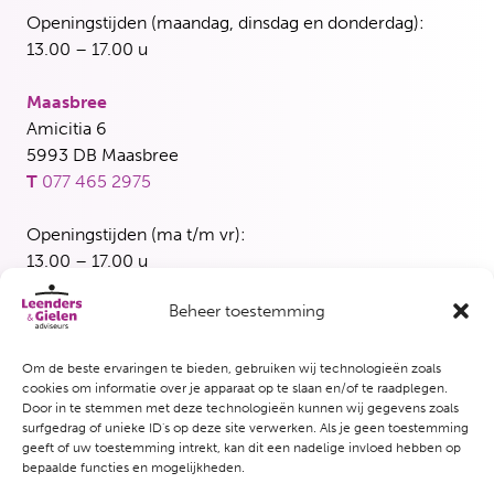
Openingstijden (maandag, dinsdag en donderdag):
13.00 – 17.00 u
Maasbree
Amicitia 6
5993 DB Maasbree
T
077 465 2975
Openingstijden (ma t/m vr):
13.00 – 17.00 u
Beheer toestemming
Blerick
Maasbreesestraat 3
5921 EH Venlo
Om de beste ervaringen te bieden, gebruiken wij technologieën zoals
cookies om informatie over je apparaat op te slaan en/of te raadplegen.
T
077 382 5339
Door in te stemmen met deze technologieën kunnen wij gegevens zoals
surfgedrag of unieke ID's op deze site verwerken. Als je geen toestemming
Openingstijden (woensdag en vrijdag):
geeft of uw toestemming intrekt, kan dit een nadelige invloed hebben op
bepaalde functies en mogelijkheden.
13.00 – 17.00 u